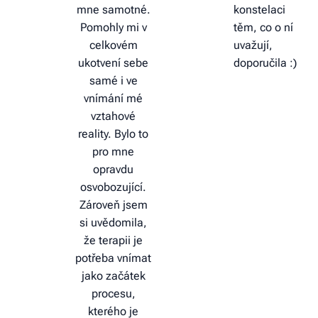
mne samotné.
konstelaci
Pomohly mi v
těm, co o ní
celkovém
uvažují,
ukotvení sebe
doporučila :)
samé i ve
vnímání mé
vztahové
reality. Bylo to
pro mne
opravdu
osvobozující.
Zároveň jsem
si uvědomila,
že terapii je
potřeba vnímat
jako začátek
procesu,
kterého je