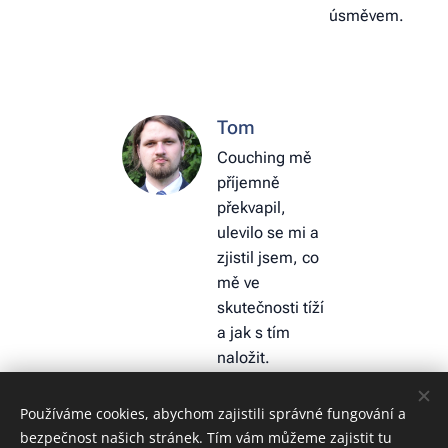
úsměvem.
Tom
Couching mě
příjemně
překvapil,
ulevilo se mi a
zjistil jsem, co
mě ve
skutečnosti tíží
a jak s tím
naložit.
Používáme cookies, abychom zajistili správné fungování a
bezpečnost našich stránek. Tím vám můžeme zajistit tu