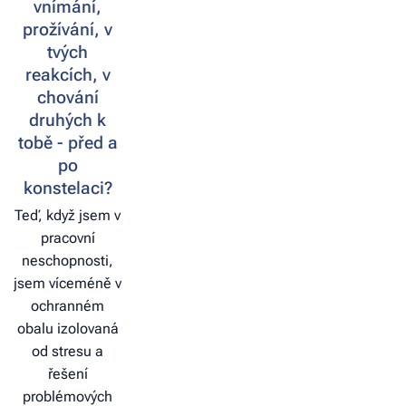
vnímání,
prožívání, v
tvých
reakcích, v
chování
druhých k
tobě - před a
po
konstelaci?
Teď, když jsem v
pracovní
neschopnosti,
jsem víceméně v
ochranném
obalu izolovaná
od stresu a
řešení
problémových