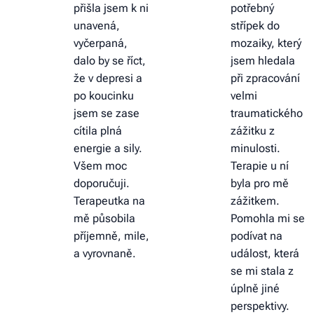
přišla jsem k ni
potřebný
unavená,
střípek do
vyčerpaná,
mozaiky, který
dalo by se říct,
jsem hledala
že v depresi a
při zpracování
po koucinku
velmi
jsem se zase
traumatického
cítila plná
zážitku z
energie a sily.
minulosti.
Všem moc
Terapie u ní
doporučuji.
byla pro mě
Terapeutka na
zážitkem.
mě působila
Pomohla mi se
příjemně, mile,
podívat na
a vyrovnaně.
událost, která
se mi stala z
úplně jiné
perspektivy.