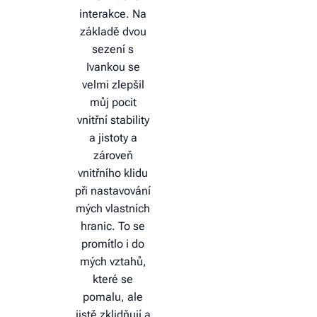
interakce. Na
základě dvou
sezení s
Ivankou se
velmi zlepšil
můj pocit
vnitřní stability
a jistoty a
zároveň
vnitřního klidu
při nastavování
mých vlastních
hranic. To se
promítlo i do
mých vztahů,
které se
pomalu, ale
jistě zklidňují a