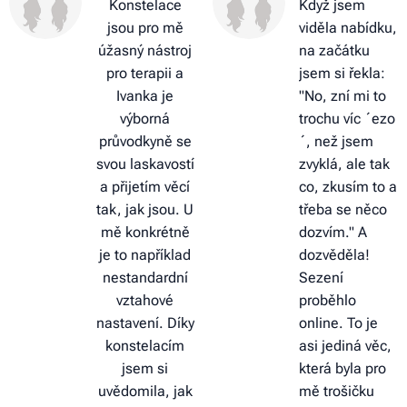
Konstelace
Když jsem
jsou pro mě
viděla nabídku,
úžasný nástroj
na začátku
pro terapii a
jsem si řekla:
Ivanka je
"No, zní mi to
výborná
trochu víc ´ezo
průvodkyně se
´, než jsem
svou laskavostí
zvyklá, ale tak
a přijetím věcí
co, zkusím to a
tak, jak jsou. U
třeba se něco
mě konkrétně
dozvím." A
je to například
dozvěděla!
nestandardní
Sezení
vztahové
proběhlo
nastavení. Díky
online. To je
konstelacím
asi jediná věc,
jsem si
která byla pro
uvědomila, jak
mě trošičku