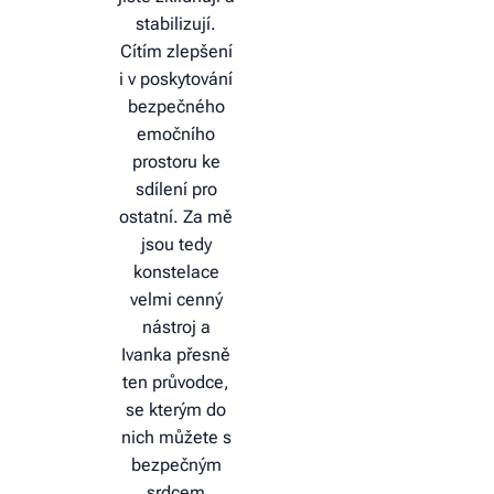
stabilizují.
Cítím zlepšení
i v poskytování
bezpečného
emočního
prostoru ke
sdílení pro
ostatní. Za mě
jsou tedy
konstelace
velmi cenný
nástroj a
Ivanka přesně
ten průvodce,
se kterým do
nich můžete s
bezpečným
srdcem