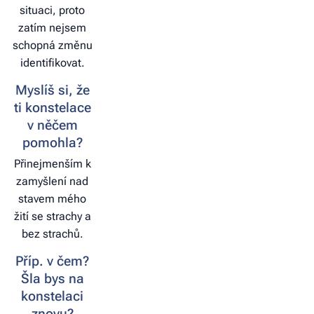
situaci, proto
zatím nejsem
schopná změnu
identifikovat.
Myslíš si, že
ti konstelace
v něčem
pomohla?
Přinejmenším k
zamyšlení nad
stavem mého
žití se strachy a
bez strachů.
Příp. v čem?
Šla bys na
konstelaci
znovu?