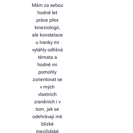
Mám za sebou
hodně let
práce přes
kineziologii,
ale konstelace
u Ivanky mi
vytáhly odlišná
témata a
hodně mi
pomohly
zorientovat se
v mých
vlastních
zraněních i v
tom, jak se
odehrávají mé
blízké
mezilidské