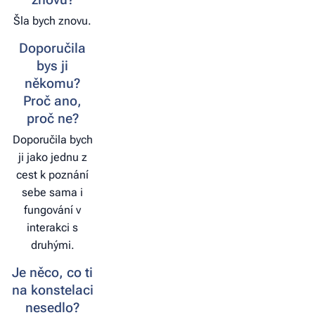
Šla bych znovu.
Doporučila
bys ji
někomu?
Proč ano,
proč ne?
Doporučila bych
ji jako jednu z
cest k poznání
sebe sama i
fungování v
interakci s
druhými.
Je něco, co ti
na konstelaci
nesedlo?