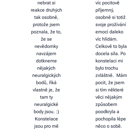
nebrat si
víc pocitově
reakce druhých
příjemný,
tak osobně,
osobně si totiž
protože jsem
svoje prožívání
poznala, že to,
emocí daleko
že se
víc hlídám.
nevědomky
Celkově to byla
navzájem
docela síla. Po
dotkneme
konstelaci mi
nějakých
bylo trochu
neuralgických
zvláštně. Mám
bodů, říká
pocit, že jsem
vlastně je, že
si tím některé
tam ty
věci nějakým
neuralgické
způsobem
body jsou. :)
poodkryla a
Konstelace
pochopila lépe
jsou pro mě
něco o sobě.