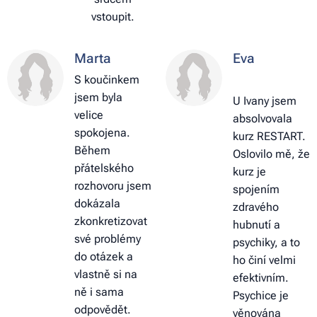
vstoupit.
Marta
Eva
S koučink
em
jsem byla
U Ivany jsem
velice
absolvovala
spokojena.
kurz RESTART.
Během
Oslovilo mě, že
přátelského
kurz je
rozhovoru jsem
spojením
dokázala
zdravého
zkonkretizovat
hubnutí a
své problémy
psychiky, a to
do otázek a
ho činí velmi
vlastně si na
efektivním.
ně i sama
Psychice je
odpovědět.
věnována