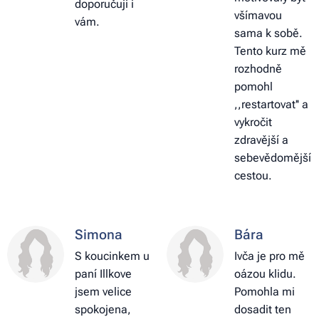
doporučuji i
všímavou
vám.
sama k sobě.
Tento kurz mě
rozhodně
pomohl
,,restartovat'' a
vykročit
zdravější a
sebevědomější
cestou.
Simona
Bára
S koucinkem u
Ivča je pro mě
paní Illkove
oázou klidu.
jsem velice
Pomohla mi
spokojena,
dosadit ten