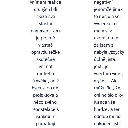
vnímám reakce
negativní,
druhých lidí
jenomže jinak
skrze své
to nešlo a ve
vlastní
výsledku to
nastavení. Jak
mělo vliv
je pro mě
akorát na to,
vlastně
že jsem si
opravdu těžké
nebyla vždycky
skutečně
úplně jistá,
vnímat
jestli je
druhého
všechno vidět,
člověka, aniž
slyšet... Ale
bych si do něj
můžu říct, že i
projektovala
online šlo díky
něco svého.
Ivance vše
Konstelace s
hladce, a ten
Ivankou mi
odstup mi asi
pomáhají
nakonec byl i