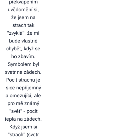
překvapením
uvědomění si,
že jsem na
strach tak
"zvyklá", že mi
bude vlastně
chybět, když se
ho zbavím.
Symbolem byl
svetr na zádech.
Pocit strachu je
sice nepříjemný
a omezující, ale
pro mě známý
"svět" - pocit
tepla na zádech.
Když jsem si
"strach" (svetr