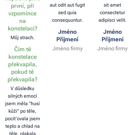
aut odit aut fugit
sit amet
první, při
sed quia
consectetur
vzpomínce
consequuntur.
adipisci velit.
na
konstelaci?
Jméno
Jméno
Můj strach.
Příjmení
Příjmení
Jméno firmy
Jméno firmy
Čím tě
konstelace
překvapila,
pokud tě
překvapila?
V důsledku
silných emocí
jsem měla "husí
kůži" po těle,
pociťovala jsem
teplo a chlad na
těle, plakala