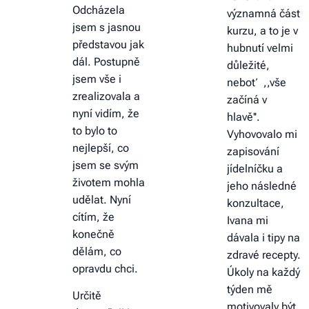
Odcházela
významná část
jsem s jasnou
kurzu, a to je v
představou jak
hubnutí velmi
dál. Postupně
důležité,
jsem vše i
neboť ,,vše
zrealizovala a
začíná v
nyní vidím, že
hlavě''.
to bylo to
Vyhovovalo mi
nejlepší, co
zapisování
jsem se svým
jídelníčku a
životem mohla
jeho následné
udělat. Nyní
konzultace,
cítím, že
Ivana mi
konečně
dávala i tipy na
dělám, co
zdravé recepty.
opravdu chci.
Úkoly na každý
týden mě
Určitě
motivovaly být