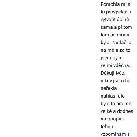
Pomohla mi si
tu perspektivu
vytvořit úplně
sama a přitom
tam se mnou
byla. Netlačila
na mě a za to
jsem byla
velmi vděčná.
Děkuji Ivčo,
nikdy jsem to
neřekla
nahlas, ale
bylo to pro mě
velké a dodnes
na terapii s
tebou
vzpomínám s