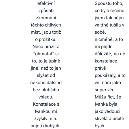
efektivní
Spoustu toho,
způsob
co bylo řečeno,
zkoumání
jsem tak nějak
těchto citlivých
vnitřně tušila v
míst, jsou totiž
sobě,
o prožitku.
nicméně, a to
Něco prožít a
mi přijde
"ohmatat" si
důležité, na ně
to, to je úplně
konstelace
jiné, než to jen
právě
slyšet od
poukázaly, a to
někoho dalšího
vnímám jako
bez hlubšího
super věc.
vhledu.
Můžu říct, že
Konstelace s
Ivanka byla
Ivankou mi
jako vedoucí
zvýšily míru
skvělá a určitě
přijetí druhých i
bych