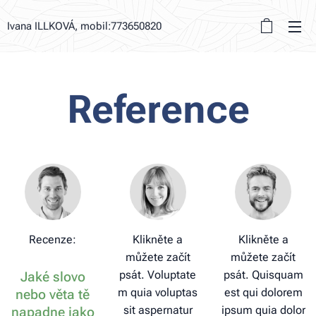
Ivana ILLKOVÁ, mobil:773650820
Reference
Recenze:
Klikněte a
Klikněte a
můžete začít
můžete začít
psát. Voluptate
psát. Quisquam
Jaké slovo
m quia voluptas
est qui dolorem
nebo věta tě
sit aspernatur
ipsum quia dolor
napadne jako