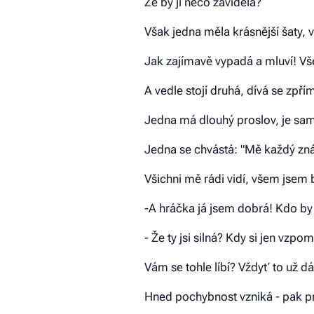
Že by jí něco záviděla?
Však jedna měla krásnější šaty, v
Jak zajímavě vypadá a mluví! Vš
A vedle stojí druhá, dívá se zpřím
Jedna má dlouhý proslov, je samý 
Jedna se chvástá: "Mě každý zná
Všichni mě rádi vidí, všem jsem b
-A hráčka já jsem dobrá! Kdo by 
- Že ty jsi silná? Kdy si jen vzpo
Vám se tohle líbí? Vždyť to už dáv
Hned pochybnost vzniká - pak pr