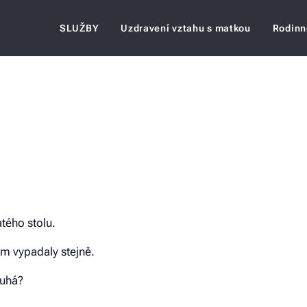
SLUŽBY
Uzdravení vztahu s matkou
Rodinn
tého stolu.
em vypadaly stejně.
ruhá?