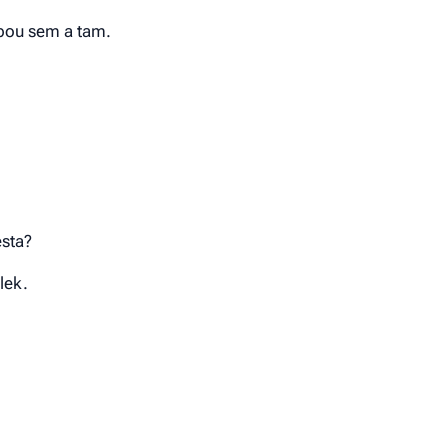
bou sem a tam.
esta?
lek.