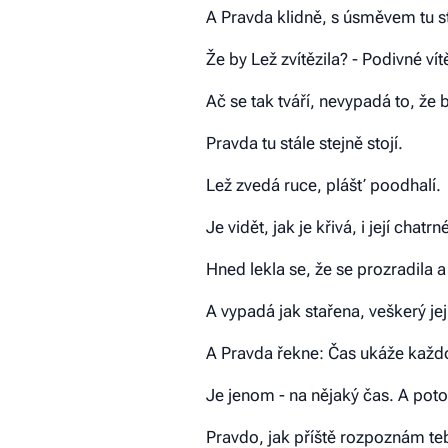
A Pravda klidně, s úsměvem tu stoj
Že by Lež zvítězila? - Podivné vítě
Ač se tak tváří, nevypadá to, že 
Pravda tu stále stejně stojí.
Lež zvedá ruce, plášť poodhalí.
Je vidět, jak je křivá, i její chatrn
Hned lekla se, že se prozradila a 
A vypadá jak stařena, veškerý jej
A Pravda řekne: Čas ukáže každou
Je jenom - na nějaký čas. A pot
Pravdo, jak příště rozpoznám te