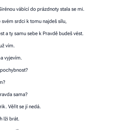
 Sirénou vábící do prázdnoty stala se mi.
svém srdci k tomu najdeš sílu,
st a ty samu sebe k Pravdě budeš vést.
už vím.
ma vyjevím.
 pochybnost?
em?
 Pravda sama?
ik. Věřit se jí nedá.
 lži brát.