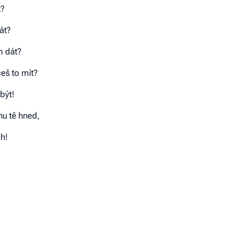
t?
át?
m dát?
eš to mít?
být!
nu tě hned,
ch!