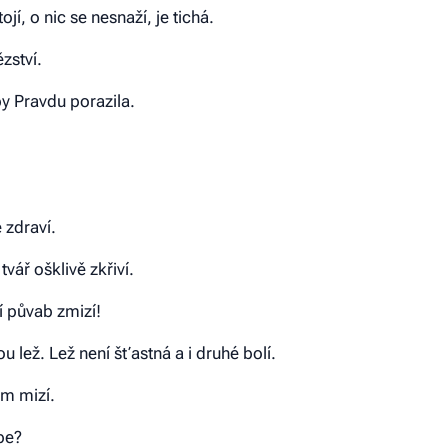
í, o nic se nesnaží, je tichá.
zství.
by Pravdu porazila.
é zdraví.
tvář ošklivě zkřiví.
í půvab zmizí!
 lež. Lež není šťastná a i druhé bolí.
om mizí.
be?