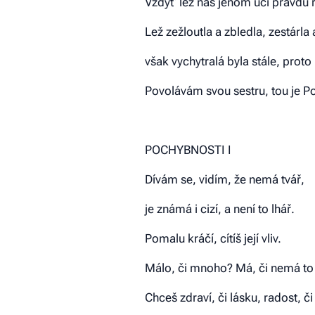
Vždyť lež nás jenom učí pravdu 
Lež zežloutla a zbledla, zestárla 
však vychytralá byla stále, proto 
Povolávám svou sestru, tou je P
POCHYBNOSTI I
Dívám se, vidím, že nemá tvář,
je známá i cizí, a není to lhář.
Pomalu kráčí, cítíš její vliv.
Málo, či mnoho? Má, či nemá to 
Chceš zdraví, či lásku, radost, či 