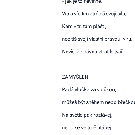
- jak je to nevinné.
Víc a víc tím ztrácíš svoji sílu,
Kam vítr, tam plášť,
necítíš svoji vlastní pravdu, víru.
Nevíš, že dávno ztratils tvář.
ZAMYŠLENÍ
Padá vločka za vločkou,
můžeš být sněhem nebo břečko
Na světle pak roztávej,
nebo se ve tmě utápěj.