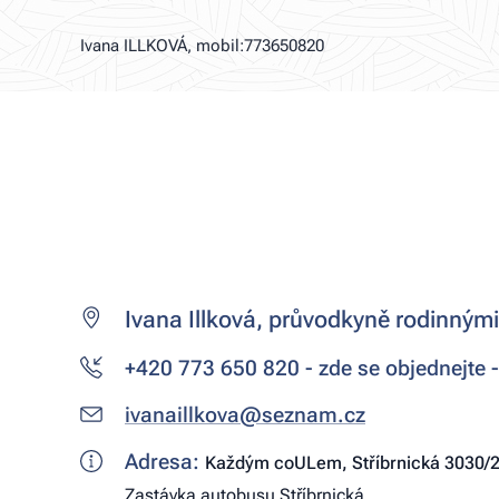
Ivana ILLKOVÁ, mobil:773650820
Ivana Illková, průvodkyně rodinným
+420 773 650 820 - zde se objednejte -
ivanaillkova@seznam.cz
Adresa:
Každým coULem, Stříbrnická 3030/2,
Zastávka autobusu Stříbrnická