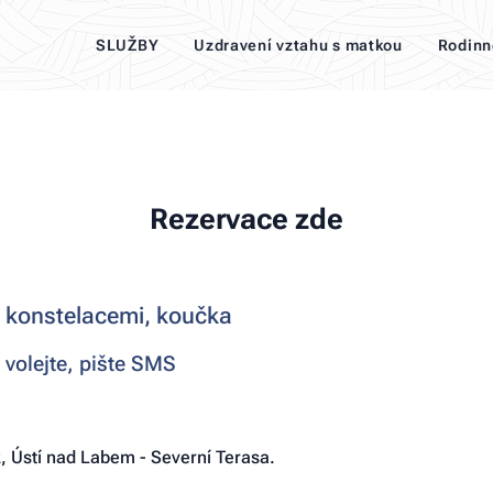
SLUŽBY
Uzdravení vztahu s matkou
Rodinn
Rezervace zde
i konstelacemi, koučka
 volejte, pište SMS
 Ústí nad Labem - Severní Terasa.