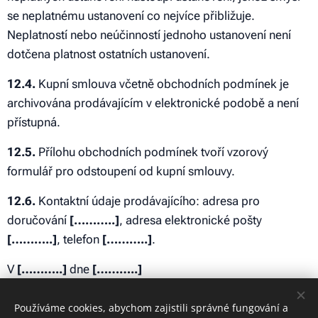
se neplatnému ustanovení co nejvíce přibližuje.
Neplatností nebo neúčinností jednoho ustanovení není
dotčena platnost ostatních ustanovení.
12.4.
Kupní smlouva včetně obchodních podmínek je
archivována prodávajícím v elektronické podobě a není
přístupná.
12.5.
Přílohu obchodních podmínek tvoří vzorový
formulář pro odstoupení od kupní smlouvy.
12.6.
Kontaktní údaje prodávajícího: adresa pro
doručování
[………..]
, adresa elektronické pošty
[………..]
, telefon
[………..]
.
V
[………..]
dne
[………..]
Používáme cookies, abychom zajistili správné fungování a