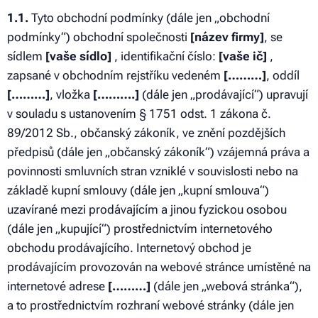
1.1.
Tyto obchodní podmínky (dále jen „obchodní
podmínky“) obchodní společnosti
[název firmy]
, se
sídlem
[vaše sídlo]
, identifikační číslo:
[vaše ič]
,
zapsané v obchodním rejstříku vedeném
[………]
, oddíl
[………]
, vložka
[……….]
(dále jen „prodávající“) upravují
v souladu s ustanovením § 1751 odst. 1 zákona č.
89/2012 Sb., občanský zákoník, ve znění pozdějších
předpisů (dále jen „občanský zákoník“) vzájemná práva a
povinnosti smluvních stran vzniklé v souvislosti nebo na
základě kupní smlouvy (dále jen „kupní smlouva“)
uzavírané mezi prodávajícím a jinou fyzickou osobou
(dále jen „kupující“) prostřednictvím internetového
obchodu prodávajícího. Internetový obchod je
prodávajícím provozován na webové stránce umístěné na
internetové adrese
[………]
(dále jen „webová stránka“),
a to prostřednictvím rozhraní webové stránky (dále jen