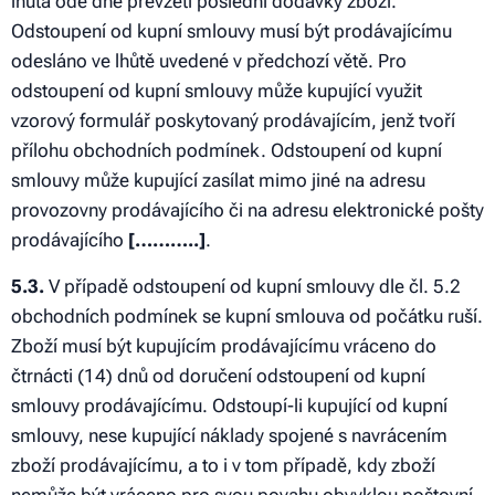
lhůta ode dne převzetí poslední dodávky zboží.
Odstoupení od kupní smlouvy musí být prodávajícímu
odesláno ve lhůtě uvedené v předchozí větě. Pro
odstoupení od kupní smlouvy může kupující využit
vzorový formulář poskytovaný prodávajícím, jenž tvoří
přílohu obchodních podmínek. Odstoupení od kupní
smlouvy může kupující zasílat mimo jiné na adresu
provozovny prodávajícího či na adresu elektronické pošty
prodávajícího
[………..]
.
5.3.
V případě odstoupení od kupní smlouvy dle čl. 5.2
obchodních podmínek se kupní smlouva od počátku ruší.
Zboží musí být kupujícím prodávajícímu vráceno do
čtrnácti (14) dnů od doručení odstoupení od kupní
smlouvy prodávajícímu. Odstoupí-li kupující od kupní
smlouvy, nese kupující náklady spojené s navrácením
zboží prodávajícímu, a to i v tom případě, kdy zboží