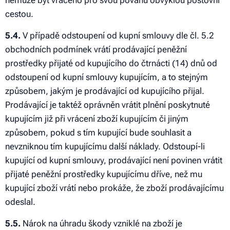
nemůže být vráceno pro svou povahu obvyklou poštovní
cestou.
5.4.
V případě odstoupení od kupní smlouvy dle čl. 5.2
obchodních podmínek vrátí prodávající peněžní
prostředky přijaté od kupujícího do čtrnácti (14) dnů od
odstoupení od kupní smlouvy kupujícím, a to stejným
způsobem, jakým je prodávající od kupujícího přijal.
Prodávající je taktéž oprávněn vrátit plnění poskytnuté
kupujícím již při vrácení zboží kupujícím či jiným
způsobem, pokud s tím kupující bude souhlasit a
nevzniknou tím kupujícímu další náklady. Odstoupí-li
kupující od kupní smlouvy, prodávající není povinen vrátit
přijaté peněžní prostředky kupujícímu dříve, než mu
kupující zboží vrátí nebo prokáže, že zboží prodávajícímu
odeslal.
5.5.
Nárok na úhradu škody vzniklé na zboží je