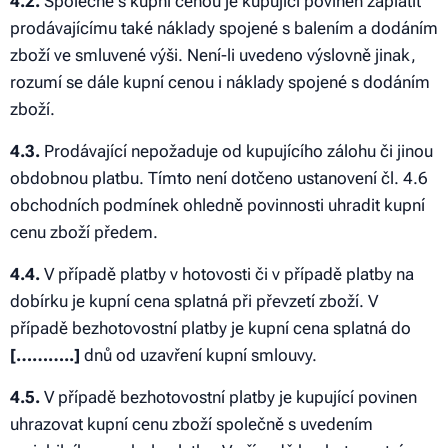
4.2.
Společně s kupní cenou je kupující povinen zaplatit
prodávajícímu také náklady spojené s balením a dodáním
zboží ve smluvené výši. Není-li uvedeno výslovně jinak,
rozumí se dále kupní cenou i náklady spojené s dodáním
zboží.
4.3.
Prodávající nepožaduje od kupujícího zálohu či jinou
obdobnou platbu. Tímto není dotčeno ustanovení čl. 4.6
obchodních podmínek ohledně povinnosti uhradit kupní
cenu zboží předem.
4.4.
V případě platby v hotovosti či v případě platby na
dobírku je kupní cena splatná při převzetí zboží. V
případě bezhotovostní platby je kupní cena splatná do
[………..]
dnů od uzavření kupní smlouvy.
4.5.
V případě bezhotovostní platby je kupující povinen
uhrazovat kupní cenu zboží společně s uvedením