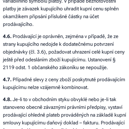
variabilního symbolu platby. V případě bezhotovostní
platby je závazek kupujícího uhradit kupní cenu splněn
okamžikem připsání příslušné částky na účet
prodávajícího.
4.6.
Prodávající je oprávněn, zejména v případě, že ze
strany kupujícího nedojde k dodatečnému potvrzení
objednávky (čl. 3.6), požadovat uhrazení celé kupní ceny
ještě před odesláním zboží kupujícímu. Ustanovení §
2119 odst. 1 občanského zákoníku se nepoužije.
4.7.
Případné slevy z ceny zboží poskytnuté prodávajícím
kupujícímu nelze vzájemně kombinovat.
4.8.
Je-li to v obchodním styku obvyklé nebo je-li tak
stanoveno obecně závaznými právními předpisy, vystaví
prodávající ohledně plateb prováděných na základě kupní
smlouvy kupujícímu daňový doklad – fakturu. Prodávající