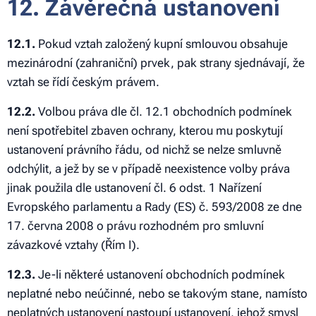
12. Závěrečná ustanovení
12.1.
Pokud vztah založený kupní smlouvou obsahuje
mezinárodní (zahraniční) prvek, pak strany sjednávají, že
vztah se řídí českým právem.
12.2.
Volbou práva dle čl. 12.1 obchodních podmínek
není spotřebitel zbaven ochrany, kterou mu poskytují
ustanovení právního řádu, od nichž se nelze smluvně
odchýlit, a jež by se v případě neexistence volby práva
jinak použila dle ustanovení čl. 6 odst. 1 Nařízení
Evropského parlamentu a Rady (ES) č. 593/2008 ze dne
17. června 2008 o právu rozhodném pro smluvní
závazkové vztahy (Řím I).
12.3.
Je-li některé ustanovení obchodních podmínek
neplatné nebo neúčinné, nebo se takovým stane, namísto
neplatných ustanovení nastoupí ustanovení, jehož smysl