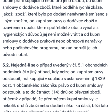
podle přání kupujícího nebo pro jeho osobu, od kupní
smlouvy o dodávce zboží, které podléhá rychlé zkáze,
jakož i zboží, které bylo po dodání nenávratně smíseno s
jiným zbožím, od kupní smlouvy o dodávce zboží v
uzavřeném obalu, které spotřebitel z obalu vyňal a z
hygienických důvodů jej není možné vrátit a od kupní
smlouvy o dodávce zvukové nebo obrazové nahrávky
nebo počítačového programu, pokud porušil jejich
původní obal.
5.2.
Nejedná-li se o případ uvedený v čl. 5.1 obchodních
podmínek či o jiný případ, kdy nelze od kupní smlouvy
odstoupit, má kupující v souladu s ustanovením § 1829
odst. 1 občanského zákoníku právo od kupní smlouvy
odstoupit, a to do čtrnácti (14) dnů od převzetí zboží,
přičemž v případě, že předmětem kupní smlouvy je
několik druhů zboží nebo dodání několika částí, běží tato