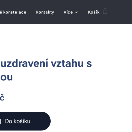
é konstelace
Kontakty
Více
Košík
 uzdravení vztahu s
kou
č
Do košíku