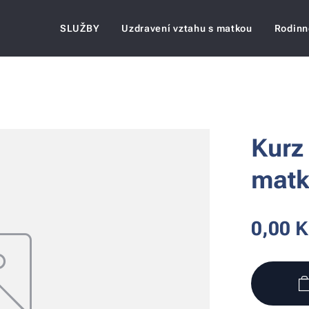
SLUŽBY
Uzdravení vztahu s matkou
Rodinn
Kurz
mat
0,00
K